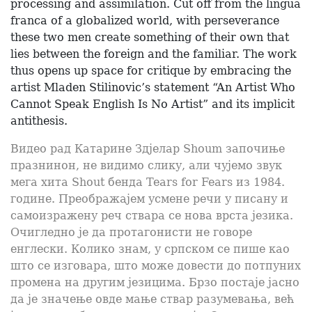
processing and assimilation. Cut off from the lingua
franca of a globalized world, with perseverance
these two men create something of their own that
lies between the foreign and the familiar. The work
thus opens up space for critique by embracing the
artist Mladen Stilinovic’s statement “An Artist Who
Cannot Speak English Is No Artist” and its implicit
antithesis.
Видео рад Катарине Здјелар Shoum започиње
празнинон, не видимо слику, али чујемо звук
мега хита Shout бенда Tears for Fears из 1984.
године. Преображајем усмене речи у писану и
самоизражену реч ствара се нова врста језика.
Очигледно је да протагонисти не говоре
енглески. Колико знам, у српском се пише као
што се изговара, што може довести до потпуних
промена на другим језицима. Брзо постаје јасно
да је значење овде мање ствар разумевања, већ