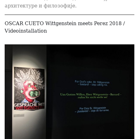
архитектуре и филозофије.
OSCAR CUETO Wittgenstein meets Perez 2018 /
Videoinstallation