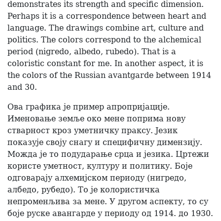
demonstrates its strength and specific dimension.
Perhaps it is a correspondence between heart and
language. The drawings combine art, culture and
politics. The colors correspond to the alchemical
period (nigredo, albedo, rubedo). That is a
coloristic constant for me. In another aspect, it is
the colors of the Russian avantgarde between 1914
and 30.
Ова графика је пример апропријације.
Именовање земље око мене поприма нову
стварност кроз уметничку праксу. Језик
показује своју снагу и специфичну димензију.
Можда је то подударање срца и језика. Цртежи
користе уметност, културу и политику. Боје
одговарају алхемијском периоду (нигредо,
албедо, рубедо). То је колористичка
непроменљива за мене. У другом аспекту, то су
боје руске авангарде у периоду од 1914. до 1930.