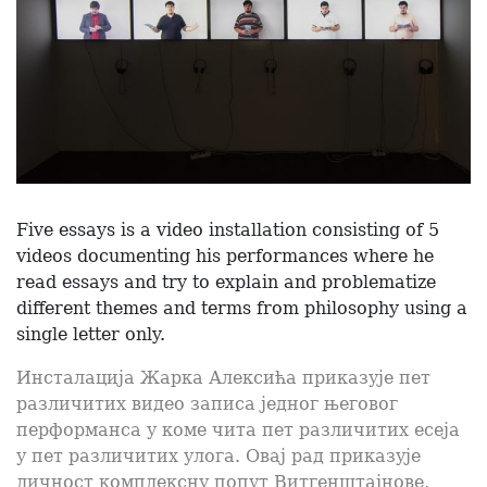
Five essays is a video installation consisting of 5
videos documenting his performances where he
read essays and try to explain and problematize
different themes and terms from philosophy using a
single letter only.
Инсталација Жарка Алексића приказује пет
различитих видео записа једног његовог
перформанса у коме чита пет различитих есеја
у пет различитих улога. Овај рад приказује
личност комплексну попут Витгенштајнове,