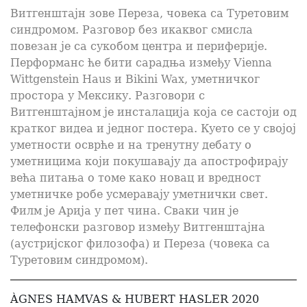
Витгенштајн зове Переза, човека са Туретовим
синдромом. Разговор без икаквог смисла
повезан је са сукобом центра и периферије.
Перформанс ће бити сарадња између Vienna
Wittgenstein Haus и Bikini Wax, уметничког
простора у Мексику. Разговори с
Витгенштајном је инсталација која се састоји од
кратког видеа и једног постера. Куето се у својој
уметности осврће и на тренутну дебату о
уметницима који покушавају да апострофирају
већа питања о томе како новац и вредност
уметничке робе усмеравају уметнички свет.
Филм је Арија у пет чина. Сваки чин је
телефонски разговор између Витгенштајна
(аустријског филозофа) и Переза (човека са
Туретовим синдромом).
ÀGNES HAMVAS & HUBERT HASLER 2020