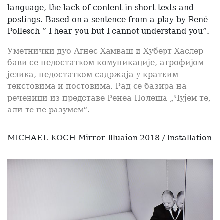
language, the lack of content in short texts and
postings. Based on a sentence from a play by René
Pollesch ” I hear you but I cannot understand you”.
Уметнички дуо Агнес Хамваш и Хуберт Хаслер
бави се недостатком комуникације, атрофијом
језика, недостатком садржаја у кратким
текстовима и постовима. Рад се базира на
реченици из представе Ренеа Полеша „Чујем те,
али те не разумем“.
MICHAEL KOCH Mirror Illuaion 2018 / Installation