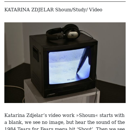
KATARINA ZDJELAR Shoum/Study/ Video
Katarina Zdjelar’s video work »Shoum« starts with
a blank, we see no image, but hear the sound of the
1984 Tears for Fears mega hit ‘Shout’. Then we see