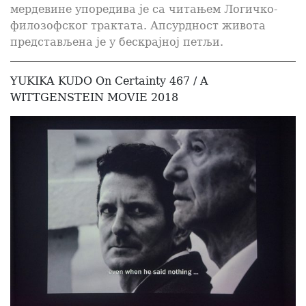
мердевине упоредива је са читањем Логичко-
филозофског трактата. Апсурдност живота
представљена је у бескрајној петљи.
YUKIKA KUDO On Certainty 467 / A
WITTGENSTEIN MOVIE 2018