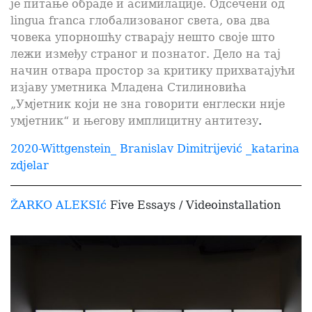
је питање обраде и асимилације. Одсечени од
lingua franca глобализованог света, ова два
човека упорношћу стварају нешто своје што
лежи између страног и познатог. Дело на тај
начин отвара простор за критику прихватајући
изјаву уметника Младена Стилиновића
„Умјетник који не зна говорити енглески није
умјетник“ и његову имплицитну антитезу
.
2020-Wittgenstein_ Branislav Dimitrijević _katarina
zdjelar
ŽARKO ALEKSIć
Five Essays / Videoinstallation