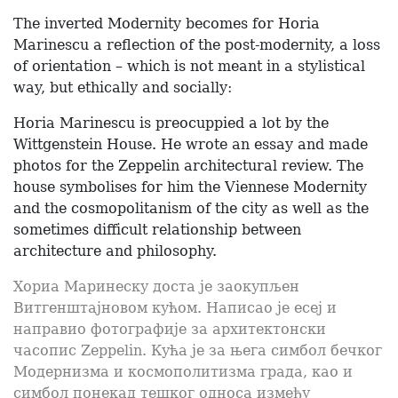
The inverted Modernity becomes for Horia
Marinescu a reflection of the post-modernity, a loss
of orientation – which is not meant in a stylistical
way, but ethically and socially:
Horia Marinescu is preocuppied a lot by the
Wittgenstein House. He wrote an essay and made
photos for the Zeppelin architectural review. The
house symbolises for him the Viennese Modernity
and the cosmopolitanism of the city as well as the
sometimes difficult relationship between
architecture and philosophy.
Хориа Маринеску доста је заокупљен
Витгенштајновом кућом. Написао је есеј и
направио фотографије за архитектонски
часопис Zeppelin. Кућа је за њега симбол бечког
Модернизма и космополитизма града, као и
симбол понекад тешког односа између