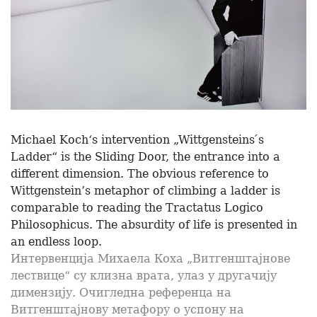
Michael Koch‘s intervention „Wittgensteins ́s
Ladder“ is the Sliding Door, the entrance into a
different dimension. The obvious reference to
Wittgenstein’s metaphor of climbing a ladder is
comparable to reading the Tractatus Logico
Philosophicus. The absurdity of life is presented in
an endless loop.
Интервенција Михаела Коха „Витгенштајнове
лествице“ су клизна врата, улаз у другачију
димензију. Очигледна референца на
Витгенштајнову метафору о успону на