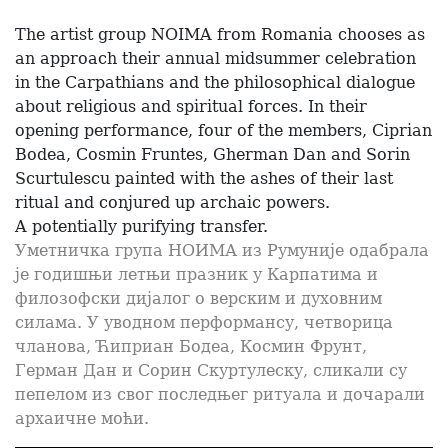
The artist group NOIMA from Romania chooses as
an approach their annual midsummer celebration
in the Carpathians and the philosophical dialogue
about religious and spiritual forces. In their
opening performance, four of the members, Ciprian
Bodea, Cosmin Fruntes, Gherman Dan and Sorin
Scurtulescu painted with the ashes of their last
ritual and conjured up archaic powers.
A potentially purifying transfer.
Уметничка група НОИМА из Румуније одабрала
је годишњи летњи празник у Карпатима и
филозофски дијалог о верским и духовним
силама. У уводном перформансу, четворица
чланова, Ћиприан Бодеа, Космин Фрунт,
Герман Дан и Сорин Скуртулеску, сликали су
пепелом из свог последњег ритуала и дочарали
архаичне моћи.