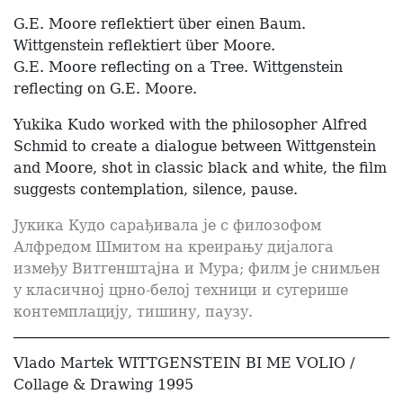
G.E. Moore reflektiert über einen Baum.
Wittgenstein reflektiert über Moore.
G.E. Moore reflecting on a Tree. Wittgenstein
reflecting on G.E. Moore.
Yukika Kudo worked with the philosopher Alfred
Schmid to create a dialogue between Wittgenstein
and Moore, shot in classic black and white, the film
suggests contemplation, silence, pause.
Јукика Кудо сарађивала је с филозофом
Алфредом Шмитом на креирању дијалога
између Витгенштајна и Мура; филм је снимљен
у класичној црно-белој техници и сугерише
контемплацију, тишину, паузу.
Vlado Martek WITTGENSTEIN BI ME VOLIO /
Collage & Drawing 1995