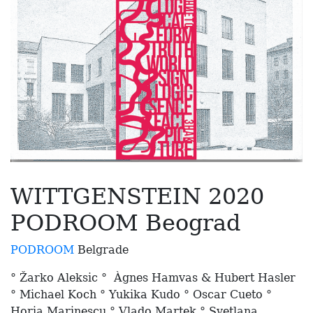
WITTGENSTEIN 2020
PODROOM Beograd
PODROOM
Belgrade
° Žarko Aleksic ° Àgnes Hamvas & Hubert Hasler
° Michael Koch ° Yukika Kudo ° Oscar Cueto °
Horia Marinescu ° Vlado Martek ° Svetlana