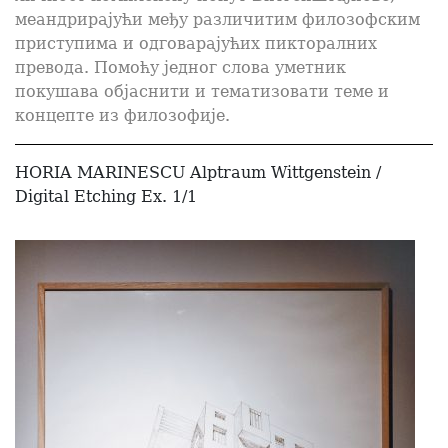
меандрирајући међу различитим филозофским
приступима и одговарајућих пикторалних
превода. Помоћу једног слова уметник
покушава објаснити и тематизовати теме и
концепте из филозофије.
HORIA MARINESCU Alptraum Wittgenstein /
Digital Etching Ex. 1/1